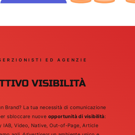
SERZIONISTI ED AGENZIE
TTIVO VISIBILITÀ
n Brand? La tua necessità di comunicazione
 per sbloccare nuove
opportunità di visibilità
:
ay IAB, Video, Native, Out-of-Page, Article
iamo agli
Advertisers
un ambiente unico e