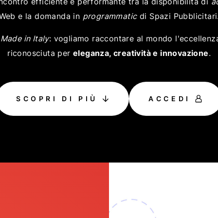
ncontro efficiente e performante tra la disponibilità di
a
Web e la domanda in
programmatic
di Spazi Pubblicitari
è
Made in Italy
: vogliamo raccontare al mondo l'eccellenza
riconosciuta per
eleganza, creatività e innovazione
.
SCOPRI DI PIÙ
ACCEDI