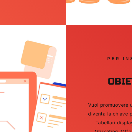
PER IN
OBIE
Vuoi promuovere u
diventa la chiave
Tabellari displ
Marketing. Offr