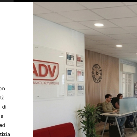
con
tà
 di
la
ed
tizia