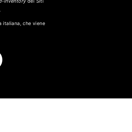
d-inventory
dei Siti
.
 italiana, che viene