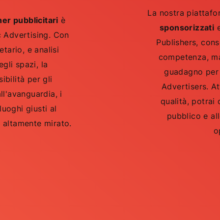
La nostra piattafo
er pubblicitari
è
sponsorizzati
e
 Advertising. Con
Publishers, con
tario, e analisi
competenza, ma
egli spazi, la
guadagno per i 
ibilità per gli
Advertisers. At
ll'avanguardia, i
qualità, potrai
luoghi giusti al
pubblico e al
 altamente mirato.
o