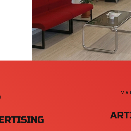
VA
I
ART
ERTISING