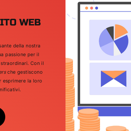
SITO WEB
sante della nostra
ua passione per il
straordinari. Con il
ers
che gestiscono
 esprimere la loro
ificativi.